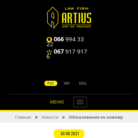
066
994 33
22
067
917 917
6
РУС
УКР
ENG
МЕНЮ
Главная
Новости
Обжалование по новому
30.08.2021