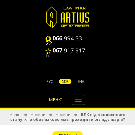
066
994 33
22
067
917 917
6
РУС
УКР
ENG
МЕНЮ
Home
Новини
Новини
ВЛК під час воєнного
стану: хто обов’язково має проходити огляд лікарів?