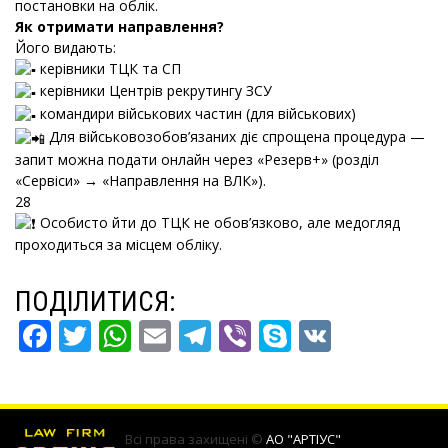
постановки на облік.
Як отримати направлення?
Його видають:
керівники ТЦК та СП
керівники Центрів рекрутингу ЗСУ
командири військових частин (для військових)
Для військовозобов’язаних діє спрощена процедура —
запит можна подати онлайн через «Резерв+» (розділ
«Сервіси» → «Направлення на ВЛК»).
28
Особисто йти до ТЦК не обов’язково, але медогляд
проходиться за місцем обліку.
ПОДІЛИТИСЯ:
FACEBOOK
TWITTER
WHATSAPP
EMAIL
TELEGRAM
VIBER
SKYPE
VK
Всі права захищені ©
АО "АРТІУС"