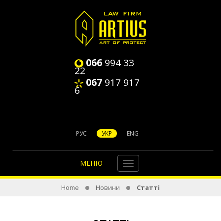
066
994 33
22
067
917 917
6
РУС
УКР
ENG
МЕНЮ
Home
Новини
Статті