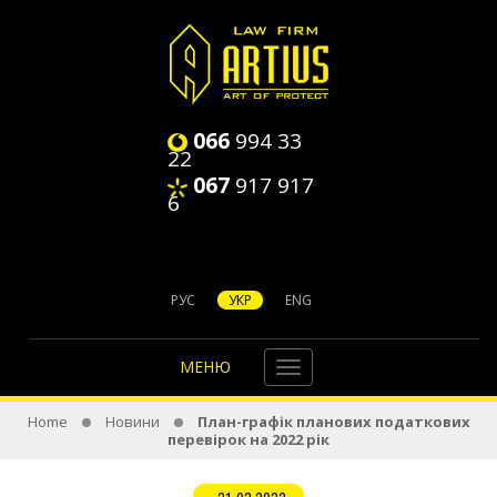
066
994 33
22
067
917 917
6
РУС
УКР
ENG
МЕНЮ
Home
Новини
План-графік планових податкових
перевірок на 2022 рік